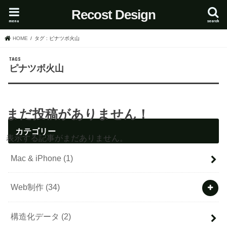
Recost Design
menu
search
HOME
タグ : ピナツボ火山
ピナツボ火山
まだ投稿がありません！
カテゴリー
表示する記事がまだありません。
Mac & iPhone
(1)
Web制作
(34)
構造化データ
(2)