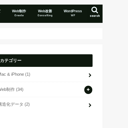
て
Web制作
Web改善
WordPress
Create
Consulting
WP
search
カテゴリー
Mac & iPhone
(1)
Web制作
(34)
構造化データ
(2)