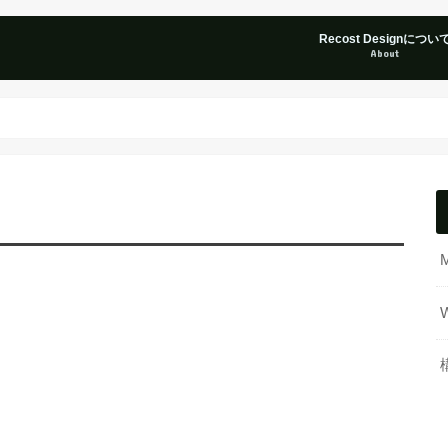
Recost Designについ
About