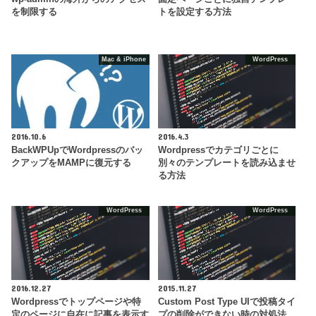
を制限する
トを設定する方法
Mac & iPhone
WordPress
2016.10.6
2016.4.3
BackWPUpでWordpressのバッ
Wordpressでカテゴリごとに
クアップをMAMPに復元する
別々のテンプレートを読み込ませ
る方法
WordPress
WordPress
2016.12.27
2015.11.27
Wordpressでトップページや特
Custom Post Type UIで投稿タイ
定のページに自在に記事を表示す
プの削除ができない時の対処法