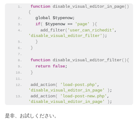
function
disable_visual_editor_in_page
()
{
  global $typenow;
if
(
 $typenow == 
'page'
){
add_filter
(
'user_can_richedit'
, 
'disable_visual_editor_filter'
)
;
}
}
function
disable_visual_editor_filter
(){
return
false
;
}
add_action
(
'load-post.php'
, 
'disable_visual_editor_in_page'
)
;
add_action
(
'load-post-new.php'
, 
'disable_visual_editor_in_page'
)
;
是非、お試しください。